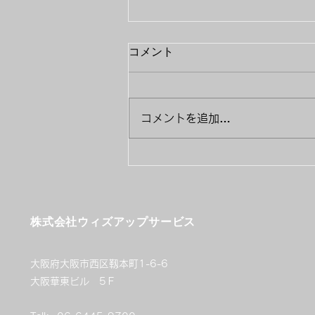
コメント
コメントを追加…
ウィズアップサービス、社用
ブログを開設いたしまし
た！！！
​株式会社ウィズアップサービス
大阪府大阪市西区靱本町1-6-6
大阪華東ビル 5Ｆ