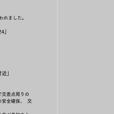
行われました。
24」
。
差点付近」
で交差点周りの
安全確保、  交