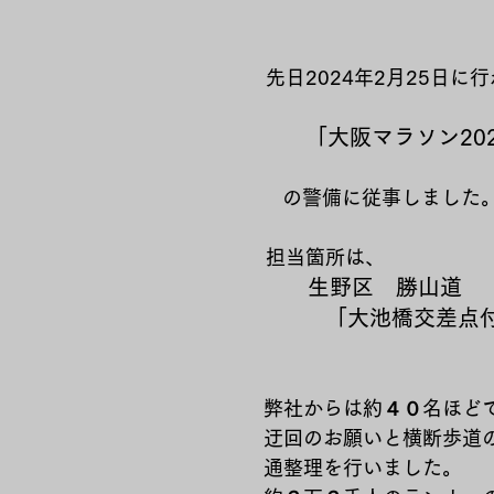
先日2024年2月25日に
「大阪マラソン20
   の警備に従事しました
担当箇所は、
  　 生野区　勝山道
         「大池橋交
弊社からは約４０名ほど
迂回のお願いと横断歩道の
通整理を行いました。