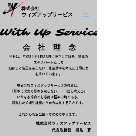
株式会社
​ウィズアップサービス
With Up Service
With Up Service
会 社 理 念
当社は、平成31年1月23日に設立して以来、警備の
エキスパートとして
細部まで注意を怠らない、作業効率を考えた仕事に力
を注いでいます。
株式会社ウィズアップサービスの強みは、
「基本に忠実で基本を怠らない」・「自ら考える」
いかなる場合でも応用は基本の塊である。
習得した知識や経験から自ら成長することです。
​これからも安全第一で務めて参ります。
株式会社ウィズアップサービス
​代表取締役 福島 蒼