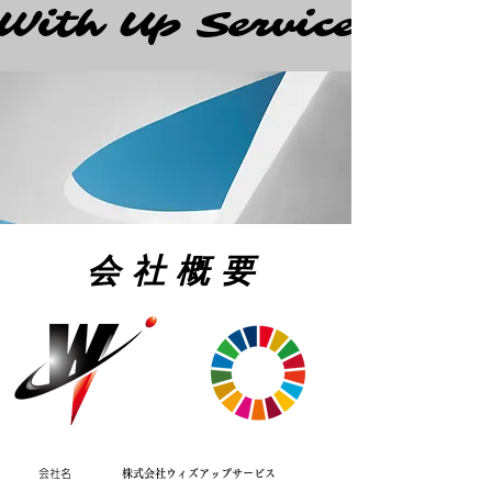
With Up Service
With Up Service
会社概要
​会社名
​株式会社ウィズアップサービス