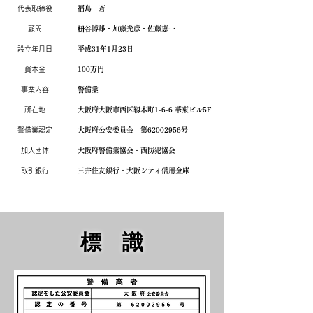
代表取締役
​福島 蒼
​顧問
枡谷博雄・加藤光彦・佐藤恵一
設立年月日
平成31年1月23日
資本金
100万円
事業内容
​警備業
所在地
​大阪府大阪市西区靱本町1-6-6 華東ビル5F
警備業認定
大阪府公安委員会 第62002956号
加入団体
大阪府警備業協会・西防犯協会
取引銀行
​三井住友銀行・大阪シティ信用金庫
​標 識