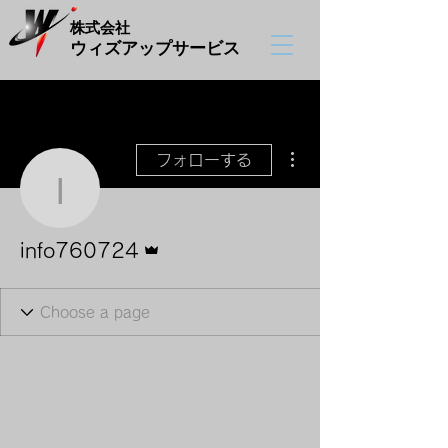
株式会社
​ウィズアップサービス
その他
フォローする
info760724
管理者
info760724